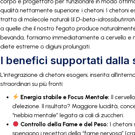
corpo è progettato per funzionare in modo ottimal
qualità nettamente superiore: i chetoni. I chetoni 
tratta di molecole naturali (il
D-beta-idrossibutirrat
a quelle che il nostro fegato produce naturalmente
bevanda, forniamo immediatamente a cervello e mus
diete estreme o digiuni prolungati.
I benefici supportati dalla
L’integrazione di chetoni esogeni, inserita all’interno
straordinari su più fronti:
Energia stabile e Focus Mentale:
Il cervel
d’elezione. Il risultato? Maggiore lucidità, co
“nebbia mentale” legata ai cali di zuccheri.
Controllo della Fame e del Peso:
I chetoni 
spengono i recettori della “fame nervosa” (cra