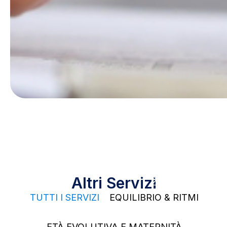
25
Altri Servizi
2
TUTTI I SERVIZI
EQUILIBRIO & RITMI
4
ETÀ EVOLUTIVA E MATERNITÀ