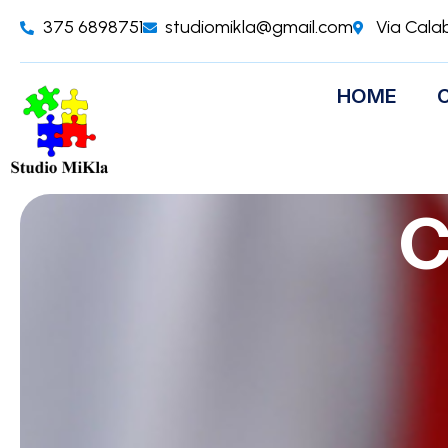
375 6898751
studiomikla@gmail.com
Via Cala
HOME
C